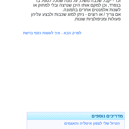
וכו' - יקבל שכבה משלו, על מנת שנוכל לטפל בו
בנפרד, וכן למקם אותו היכן שנרצה ובלי למחוק או
לשנות אלמנטים אחרים בתמונה.
אם צריך / או רוצים - ניתן למזג שכבות ולבצע עליהן
פעולות ומניפולציות שונות.
לפרק הבא - איך לעשות כסף ברשת
מדריכים נוספים
הטיול שלי לצפון איטליה והאגמים