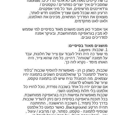
ברשת קיימים מאות אם לא אלפי מדריכים: Tutorials
שמסבירים איך יוצרים כפתורים / טקסטים /
גרדאיינטים מרשימים, ועוד כל מיני אפקטים.
הרעיון הוא שבכל פעם שצריך אלמנט חדש לאתר,
מוצאים את המדריך המתאים, מכינים את האלמנט,
ולאט לאט מתקדמים.
אני אסביר כאן מעט מושגים מאוד בסיסיים למי שממש
לא מבין בגראפיקה ממחוחשבת, ובעיקר אפנה
למדריכים טובים.
מושגים מאוד בסיסיים:
1. שכבות: Layers.
מי שעד כה היה רגיל לעבוד עם צייר של חלונות, עבד
על תמונה "שטוחה". דהיינו, כל מה שהוא צייר, היה
האותו מימד - נקרא לזה כך.
שכבות, כשמן כן הן - מאפשרות להוסיף שכבות "בלתי
נראות" לתמונה" כך שהאלמנטים השונים בתמונה יהיו
עצמאים. מה הכוונה? נניח שיש לנו בתמונה טקסט,
וציור של משולש לדוגמה.
אם שניהם יהיו כל אחד בשכבה נפרדת, נוכל להזיז כל
אלמנט בלי תלות באלמנט השני.
שכבות מאפשרות גמישות רבה בגראפיקה ממוחשבת.
בכל תוכנת גראפיקה בסיסית כיום ניתן להגדיר שכבות.
בדרך כלל (תמיד..) השכבה הראשונה , התחתונה
תהיה הרקע: Background, כאשר כמעט כל אלמנט
שנוסיף לתמונה - טקסט, כפתור, קו / מרובע / עיגול ,