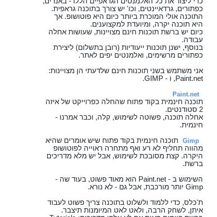
כדי ליצור את כל האלמנטים הגראפיים הללו - באנרים,
כפתורים, גרדאיינטים, וכו' יש צורך בתוכנה גראפית.
התוכנה אולי המוכרת ביותר כיום היא פוטושופ. אך
היא תוכנה יקרה, ומיועדת למקצוענים.
כיום יש ברשת תוכנות חינם מצויינות, שעושות אחלה
עבודה.
בנוסף, ישנן תוכנות ייעודיות (רובן בתשלום) ליצירת
כפתורים מרשימים, ואלמנטים יפים לאתר.
אני משתמש בשני תוכנות חינם שלדעתי הן מצויינות:
Paint.net, ו - GIMP.
Paint.net
תוכנה חינמית בקוד פתוח שהחלה כפרוייקט של איזה
2 סטודנטים.
אחלה תוכנה, פשוטה לשימוש, קלה, וכבר אמרנו -
חינמית.
תוכנה חינמית בקוד פתוח שיש אומרים שהיא
Gimp
מהווה תחליף לא רע ואף מתחרה ראוייה לפוטושופ
היקרה. קצת מסובכת לשימוש, אבל יש מלא מדריכים
ברשת.
השימוש ב - Paint.net הוא מאוד פשוט, בעוד שה -
Gimp יותר מורכבת, אבל גם - לא נורא.
ת'כלס, כדי ללמוד ולשלוט בתוכנה צריך פשוט לעבוד
איתן, לשחק הרבה, ולאט לאט המיומנות תיצבר.